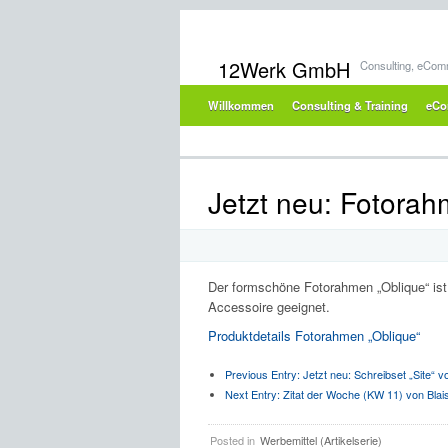
12Werk GmbH
Consulting, eCom
Willkommen
Consulting & Training
eCo
Jetzt neu: Fotora
Der formschöne Fotorahmen „Oblique“ ist 
Accessoire geeignet.
Produktdetails Fotorahmen „Oblique“
Previous Entry:
Jetzt neu: Schreibset „Site“ 
Next Entry:
Zitat der Woche (KW 11) von Blai
Posted in
Werbemittel (Artikelserie)