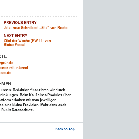
PREVIOUS ENTRY
Jetzt neu: Schreibset „Site“ von Reeko
NEXT ENTRY
Zitat der Woche (KW 11) von
Blaise Pascal
KTE
rgründe
enen mit Internet
ase.de
HMEN
t unsere Redaktion finanzieren wir durch
rlinkungen. Beim Kauf eines Produkts über
ttform erhalten wir vom jeweiligen
op eine kleine Provision. Mehr dazu auch
 Punkt Datenschutz.
Back to Top