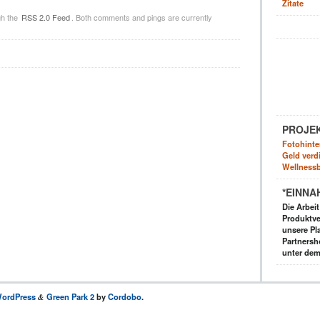
Zitate
gh the
RSS 2.0 Feed
. Both comments and pings are currently
PROJE
Fotohinte
Geld verdi
Wellnessb
*EINNA
Die Arbei
Produktve
unsere Pla
Partnersh
unter dem
ordPress
Green Park 2
by
Cordobo
.
&