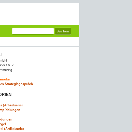
KT
GmbH
ner Str. 7
mmering
rmular
es Strategiegespräch
ORIEN
 (Artikelserie)
empfehlungen
ldungen
egel
l (Artikelserie)