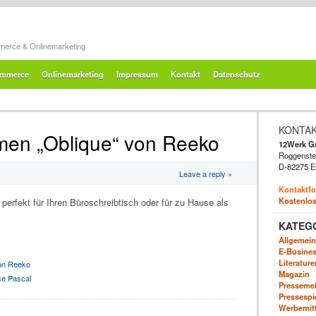
merce & Onlinemarketing
mmerce
Onlinemarketing
Impressum
Kontakt
Datenschutz
KONTA
hmen „Oblique“ von Reeko
12Werk 
Roggenstei
D-82275 E
Leave a reply »
Kontaktfo
Kostenlos
perfekt für Ihren Büroschreibtisch oder für zu Hause als
KATEG
Allgemein
E-Business
Literatur
von Reeko
Magazin
se Pascal
Presseme
Pressespi
Werbemitte