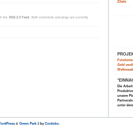
Zitate
gh the
RSS 2.0 Feed
. Both comments and pings are currently
PROJE
Fotohinte
Geld verdi
Wellnessb
*EINNA
Die Arbei
Produktve
unsere Pla
Partnersh
unter dem
ordPress
Green Park 2
by
Cordobo
.
&