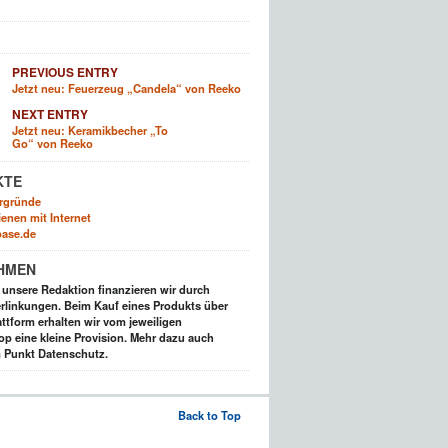
PREVIOUS ENTRY
Jetzt neu: Feuerzeug „Candela“ von Reeko
NEXT ENTRY
Jetzt neu: Keramikbecher „To
Go“ von Reeko
KTE
rgründe
enen mit Internet
ase.de
HMEN
t unsere Redaktion finanzieren wir durch
rlinkungen. Beim Kauf eines Produkts über
ttform erhalten wir vom jeweiligen
op eine kleine Provision. Mehr dazu auch
 Punkt Datenschutz.
Back to Top