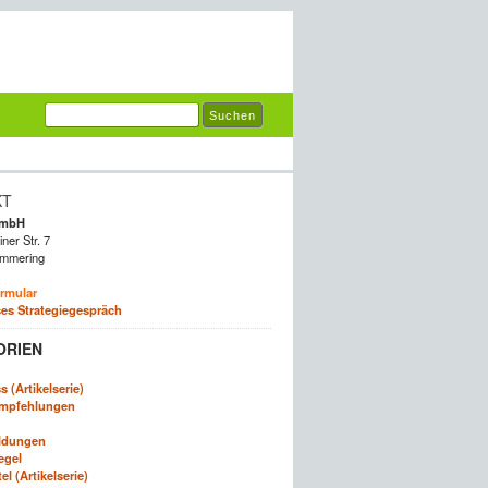
KT
GmbH
ner Str. 7
mmering
rmular
es Strategiegespräch
ORIEN
 (Artikelserie)
empfehlungen
ldungen
egel
l (Artikelserie)