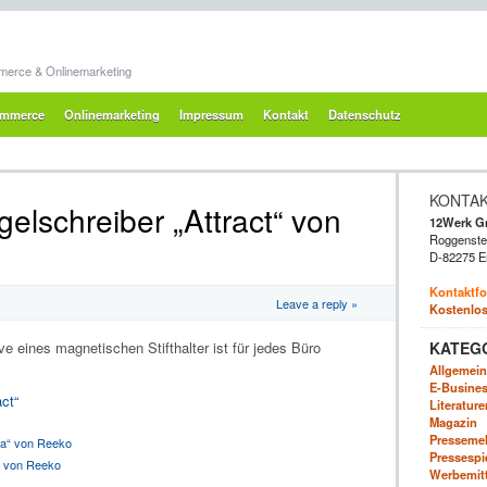
merce & Onlinemarketing
mmerce
Onlinemarketing
Impressum
Kontakt
Datenschutz
KONTA
gelschreiber „Attract“ von
12Werk 
Roggenstei
D-82275 E
Kontaktfo
Leave a reply »
Kostenlos
KATEG
ve eines magnetischen Stifthalter ist für jedes Büro
Allgemein
E-Business
ct“
Literatur
Magazin
Presseme
la“ von Reeko
Pressespi
“ von Reeko
Werbemitte