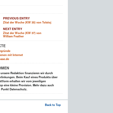
PREVIOUS ENTRY
Zitat der Woche (KW 35) von Tolstoj
NEXT ENTRY
Zitat der Woche (KW 37) von
William Feather
KTE
rgründe
enen mit Internet
ase.de
HMEN
t unsere Redaktion finanzieren wir durch
rlinkungen. Beim Kauf eines Produkts über
ttform erhalten wir vom jeweiligen
op eine kleine Provision. Mehr dazu auch
 Punkt Datenschutz.
Back to Top