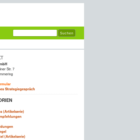
KT
GmbH
ner Str. 7
mmering
rmular
es Strategiegespräch
ORIEN
 (Artikelserie)
empfehlungen
ldungen
egel
l (Artikelserie)