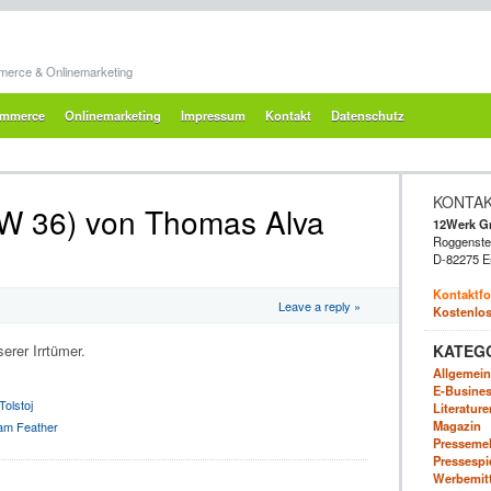
merce & Onlinemarketing
mmerce
Onlinemarketing
Impressum
Kontakt
Datenschutz
KONTA
KW 36) von Thomas Alva
12Werk 
Roggenstei
D-82275 E
Kontaktfo
Leave a reply »
Kostenlos
KATEG
rer Irrtümer.
Allgemein
E-Business
olstoj
Literatur
Magazin
iam Feather
Presseme
Pressespi
Werbemitte