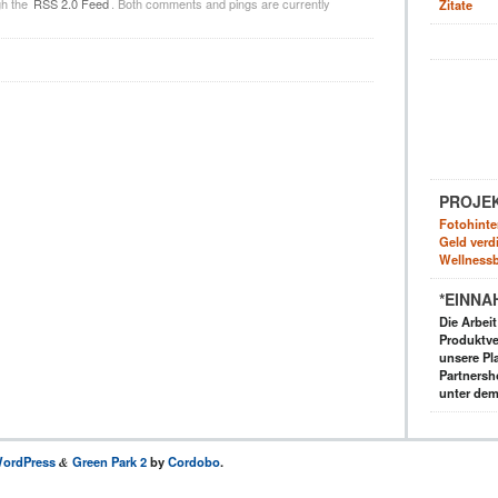
gh the
RSS 2.0 Feed
. Both comments and pings are currently
Zitate
PROJE
Fotohinte
Geld verdi
Wellnessb
*EINNA
Die Arbei
Produktve
unsere Pla
Partnersh
unter dem
ordPress
Green Park 2
by
Cordobo
.
&