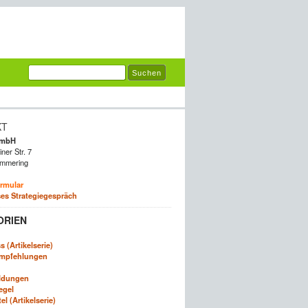
KT
GmbH
ner Str. 7
mmering
rmular
es Strategiegespräch
ORIEN
 (Artikelserie)
empfehlungen
ldungen
egel
l (Artikelserie)