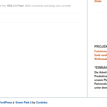
Zitate
gh the
RSS 2.0 Feed
. Both comments and pings are currently
PROJE
Fotohinte
Geld verdi
Wellnessb
*EINNA
Die Arbei
Produktve
unsere Pla
Partnersh
unter dem
ordPress
Green Park 2
by
Cordobo
.
&