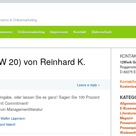
merce & Onlinemarketing
mmerce
Onlinemarketing
Impressum
Kontakt
Datenschutz
KONTA
KW 20) von Reinhard K.
12Werk 
Roggenstei
D-82275 E
Kontaktfo
Leave a reply »
Kostenlos
KATEG
Hingabe, oder lassen Sie es ganz! Sagen Sie 100 Prozent
 mit Commitment!
Allgemein
E-Business
von Managementliteratur
Literatur
Magazin
 Walter Lippmann
Presseme
rd Valenti
Pressespi
Werbemitte