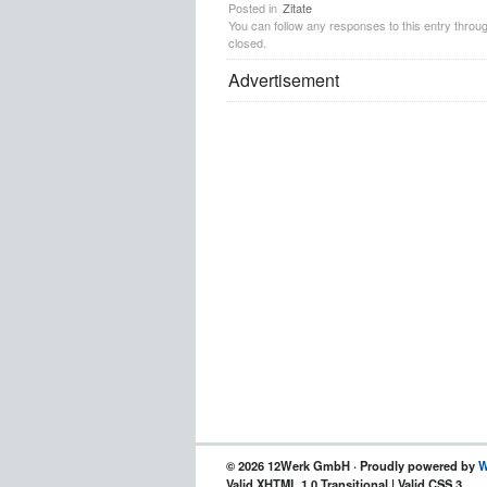
Posted in
Zitate
You can follow any responses to this entry throu
closed.
Advertisement
© 2026 12Werk GmbH · Proudly powered by
W
Valid XHTML 1.0 Transitional | Valid CSS 3