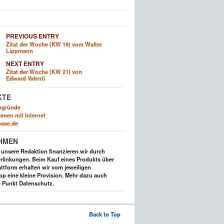
PREVIOUS ENTRY
Zitat der Woche (KW 19) vom Walter
Lippmann
NEXT ENTRY
Zitat der Woche (KW 21) von
Edward Valenti
KTE
rgründe
enen mit Internet
ase.de
HMEN
t unsere Redaktion finanzieren wir durch
rlinkungen. Beim Kauf eines Produkts über
ttform erhalten wir vom jeweiligen
op eine kleine Provision. Mehr dazu auch
 Punkt Datenschutz.
Back to Top