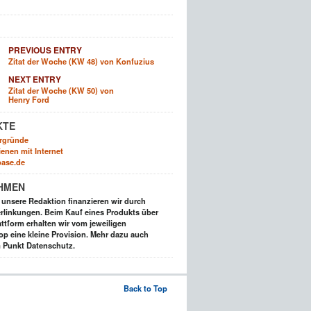
PREVIOUS ENTRY
Zitat der Woche (KW 48) von Konfuzius
NEXT ENTRY
Zitat der Woche (KW 50) von
Henry Ford
KTE
rgründe
enen mit Internet
ase.de
HMEN
t unsere Redaktion finanzieren wir durch
rlinkungen. Beim Kauf eines Produkts über
ttform erhalten wir vom jeweiligen
op eine kleine Provision. Mehr dazu auch
 Punkt Datenschutz.
Back to Top