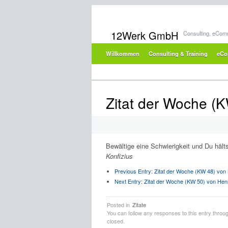
12Werk GmbH
Consulting, eCom
Willkommen
Consulting & Training
eCo
Zitat der Woche (K
Bewältige eine Schwierigkeit und Du hälts
Konfizius
Previous Entry:
Zitat der Woche (KW 48) von 
Next Entry:
Zitat der Woche (KW 50) von Hen
Posted in
Zitate
You can follow any responses to this entry throu
closed.