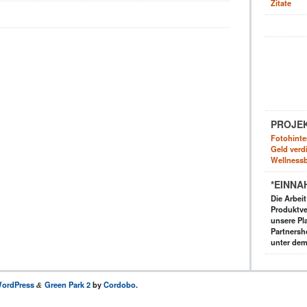
Zitate
PROJE
Fotohinte
Geld verdi
Wellnessb
*EINNA
Die Arbei
Produktve
unsere Pla
Partnersh
unter dem
ordPress
Green Park 2
by
Cordobo
.
&