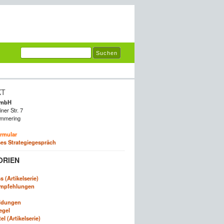
KT
GmbH
ner Str. 7
mmering
rmular
es Strategiegespräch
ORIEN
 (Artikelserie)
empfehlungen
ldungen
egel
l (Artikelserie)