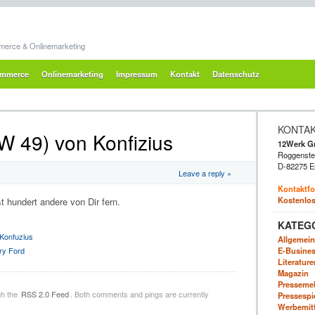
merce & Onlinemarketing
mmerce
Onlinemarketing
Impressum
Kontakt
Datenschutz
KONTA
W 49) von Konfizius
12Werk 
Roggenstei
D-82275 E
Leave a reply »
Kontaktfo
Kostenlos
t hundert andere von Dir fern.
KATEG
Konfuzius
Allgemein
E-Business
ry Ford
Literatur
Magazin
Presseme
gh the
RSS 2.0 Feed
. Both comments and pings are currently
Pressespi
Werbemitte