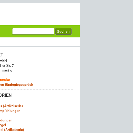
KT
GmbH
ner Str. 7
mmering
rmular
es Strategiegespräch
ORIEN
 (Artikelserie)
empfehlungen
ldungen
egel
l (Artikelserie)