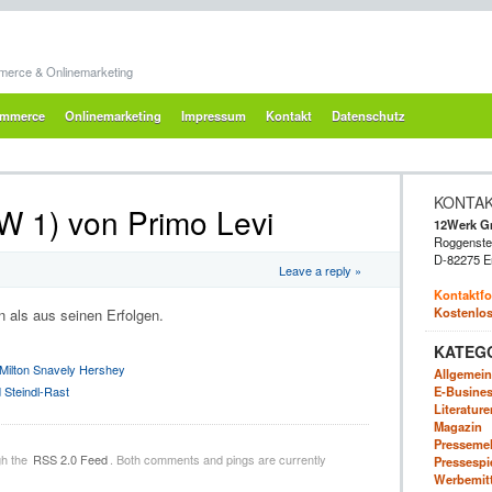
merce & Onlinemarketing
mmerce
Onlinemarketing
Impressum
Kontakt
Datenschutz
KONTA
W 1) von Primo Levi
12Werk 
Roggenstei
D-82275 E
Leave a reply »
Kontaktfo
Kostenlos
 als aus seinen Erfolgen.
KATEG
Milton Snavely Hershey
Allgemein
E-Business
 Steindl-Rast
Literatur
Magazin
Presseme
gh the
RSS 2.0 Feed
. Both comments and pings are currently
Pressespi
Werbemitte