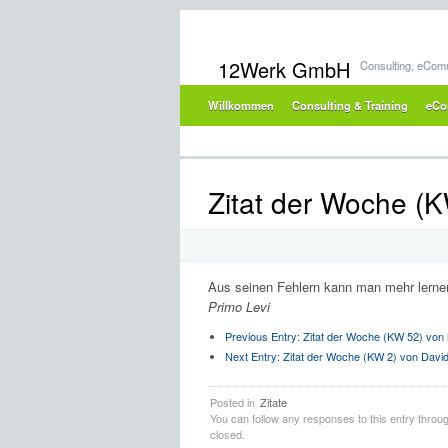
12Werk GmbH
Consulting, eCom
Willkommen
Consulting & Training
eCo
Zitat der Woche (K
Aus seinen Fehlern kann man mehr lernen
Primo Levi
Previous Entry:
Zitat der Woche (KW 52) von 
Next Entry:
Zitat der Woche (KW 2) von David
Posted in
Zitate
You can follow any responses to this entry throu
closed.