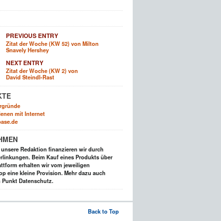
PREVIOUS ENTRY
Zitat der Woche (KW 52) von Milton
Snavely Hershey
NEXT ENTRY
Zitat der Woche (KW 2) von
David Steindl-Rast
KTE
rgründe
enen mit Internet
ase.de
HMEN
t unsere Redaktion finanzieren wir durch
rlinkungen. Beim Kauf eines Produkts über
ttform erhalten wir vom jeweiligen
op eine kleine Provision. Mehr dazu auch
 Punkt Datenschutz.
Back to Top