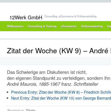
12Werk GmbH
Consulting, eCommerce & Onlinemarketing
Willkommen
Consulting & Training
eCommerce
Onlinemarketing
Im
Zitat der Woche (KW 9) – André
Das Schwierige am Diskutieren ist nicht,
den eigenen Standpunkt zu verteidigen, sondern ihn
André Maurois, 1885-1967 franz. Schriftsteller
Previous Entry:
Zitat der Woche (KW 8) – Friedrich Schill
Next Entry:
Zitat der Woche (KW 10) von George Bernar
Posted in
Zitate